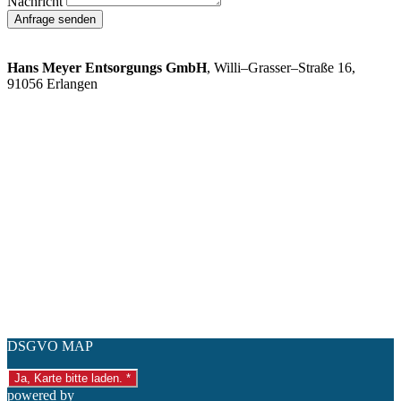
Nachricht
Anfrage senden
So finden Sie uns:
Hans Meyer Entsorgungs GmbH
, Willi–Grasser–Straße 16,
91056 Erlangen
DSGVO MAP
Ja, Karte bitte laden. *
powered by